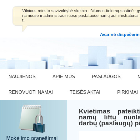
Vilniaus miesto savivaldybė skelbia - šilumos tiekimą sostinė
namuose ir administraciniuose pastatuose namų administratoriai 
t.
Avarinė dispečerin
NAUJIENOS
APIE MUS
PASLAUGOS
RENOVUOTI NAMAI
TEISĖS AKTAI
PIRKIMAI
Kvietimas pateik
namų liftų nuola
darbų (paslaugų) p