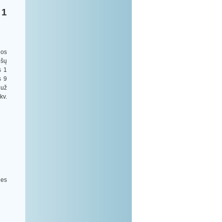
 1
ios
ėšų
s 1
s 9
 už
kv.
nes