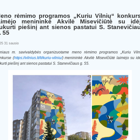
eno rėmimo programos „Kuriu Vilnių“ konkur
aimėjo menininkė Akvilė Misevičiūtė su idė
ukurti piešinį ant sienos pastatui S. Stanevičia
. 55
25 31 sausio
lniaus m. savivaldybės organizuotame meno rėmimo programos „Kuriu Viln
nkurse (
https://vilnius.lt/lt/kuriu-vilniu/
) menininkė Akvilė Misevičiūtė laimėjo su id
kurti piešinį ant sienos pastatui S. Stanevičiaus g. 55.