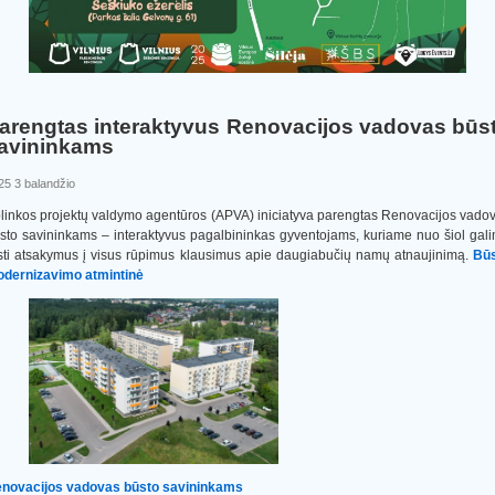
arengtas interaktyvus Renovacijos vadovas būs
avininkams
25 3 balandžio
linkos projektų valdymo agentūros (APVA) iniciatyva parengtas Renovacijos vado
sto savininkams – interaktyvus pagalbininkas gyventojams, kuriame nuo šiol gal
sti atsakymus į visus rūpimus klausimus apie daugiabučių namų atnaujinimą.
Bū
dernizavimo atmintinė
novacijos vadovas būsto savininkams