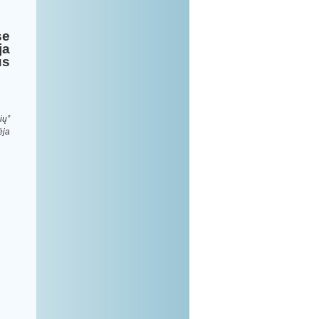
se
ja
us
ių”
ėja