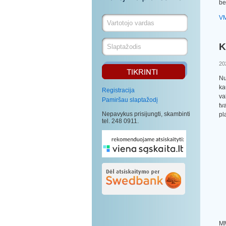
be
V
K
20
Nu
ka
Registracija
va
Pamiršau slaptažodį
tv
Nepavykus prisijungti, skambinti
pl
tel. 248 0911.
MM