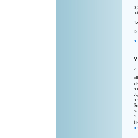
0,
lė
45
De
ht
V
20
Vi
ši
nu
Ją
di
Šn
mi
Ju
ši
pl