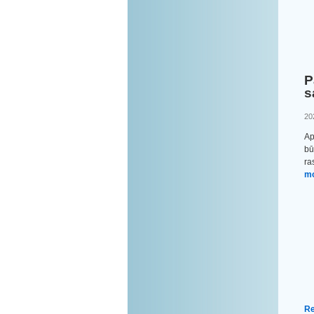
P
s
20
Ap
bū
ra
mo
Re