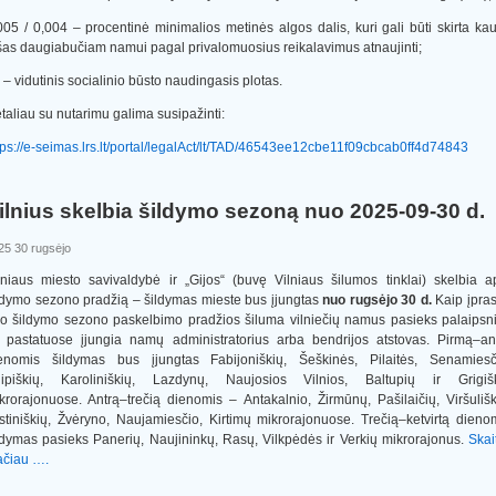
005 / 0,004 – procentinė minimalios metinės algos dalis, kuri gali būti skirta kau
šas daugiabučiam namui pagal privalomuosius reikalavimus atnaujinti;
 – vidutinis socialinio būsto naudingasis plotas.
taliau su nutarimu galima susipažinti:
tps://e-seimas.lrs.lt/portal/legalAct/lt/TAD/46543ee12cbe11f09cbcab0ff4d74843
ilnius skelbia šildymo sezoną nuo 2025-09-30 d.
25 30 rugsėjo
lniaus miesto savivaldybė ir „Gijos“ (buvę Vilniaus šilumos tinklai) skelbia a
ldymo sezono pradžią – šildymas mieste bus įjungtas
nuo rugsėjo 30 d.
Kaip įpras
o šildymo sezono paskelbimo pradžios šiluma vilniečių namus pasieks palaipsni
 pastatuose įjungia namų administratorius arba bendrijos atstovas. Pirmą–an
enomis šildymas bus įjungtas Fabijoniškių, Šeškinės, Pilaitės, Senamiesč
ipiškių, Karoliniškių, Lazdynų, Naujosios Vilnios, Baltupių ir Grigiš
krorajonuose. Antrą–trečią dienomis – Antakalnio, Žirmūnų, Pašilaičių, Viršulišk
stiniškių, Žvėryno, Naujamiesčio, Kirtimų mikrorajonuose. Trečią–ketvirtą dieno
ldymas pasieks Panerių, Naujininkų, Rasų, Vilkpėdės ir Verkių mikrorajonus.
Skait
ačiau ….