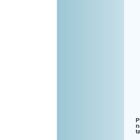
P
n
t