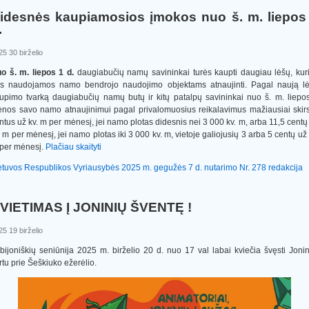
idesnės kaupiamosios įmokos nuo š. m. liepos
.
25 30 birželio
o š. m. liepos 1 d.
daugiabučių namų savininkai turės kaupti daugiau lėšų, kur
s naudojamos namo bendrojo naudojimo objektams atnaujinti. Pagal naują l
upimo tvarką daugiabučių namų butų ir kitų patalpų savininkai nuo š. m. liepo
enos savo namo atnaujinimui pagal privalomuosius reikalavimus mažiausiai skir
ntus už kv. m per mėnesį, jei namo plotas didesnis nei 3 000 kv. m, arba 11,5 centų
. m per mėnesį, jei namo plotas iki 3 000 kv. m, vietoje galiojusių 3 arba 5 centų už 
per mėnesį.
Plačiau skaityti
etuvos Respublikos Vyriausybės 2025 m. gegužės 7 d. nutarimo Nr. 278 redakcija
VIETIMAS Į JONINIŲ ŠVENTĘ !
25 19 birželio
bijoniškių seniūnija 2025 m. birželio 20 d. nuo 17 val labai kviečia švęsti Joni
rtu prie Šeškiuko ežerėlio.