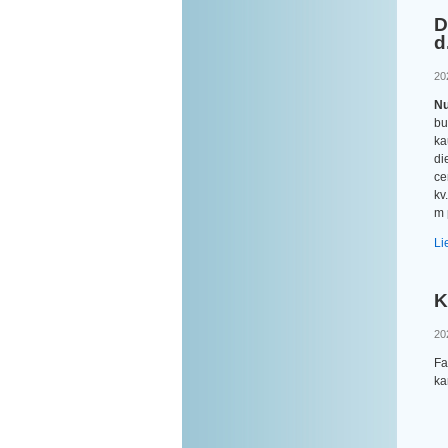
D
d
20
Nu
bu
ka
di
ce
kv
m 
Li
K
20
Fa
ka