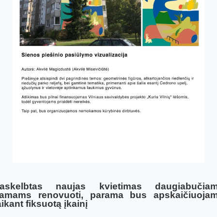
askelbtas naujas kvietimas daugiabučia
amams renovuoti, parama bus apskaičiuoja
aikant fiksuotą įkainį