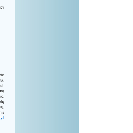
techninės įrangos funkcionavimu ir
jeigu jie nėra trečiųjų asmenų
pti
nuosavybė;
3) bendrojo naudojimo patalpos -
daugiabučio namo laiptinės, holai,
koridoriai, galerijos, palėpės, sandėliai,
rūsiai, pusrūsiai ir kitos patalpos, jei
jos nuosavybės teise nepriklauso
atskiriems patalpų savininkams ar
tretiesiems asmenims.
pie
ta,
ui.
trą
io,
kių
ių,
mis
yti