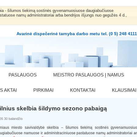
bia - šilumos tiekimą sostinės gyvenamuosiuose daugiabučiuose
statuose namų administratoriai arba bendrijos išjungs nuo gegužės 4 d.,
Avarinė dispečerinė tarnyba darbo metu tel. (0 5) 248 411
PASLAUGOS
MEISTRO PASLAUGOS Į NAMUS
S AKTAI
PIRKIMAI
KONTAKTAI
KLAUSIMAI
ilnius skelbia šildymo sezono pabaigą
26 30 balandžio
lniaus miesto savivaldybė skelbia – šilumos tiekimą sostinės gyvenamuosiu
ugiabučiuose namuose ir administraciniuose pastatuose namų administratoriai a