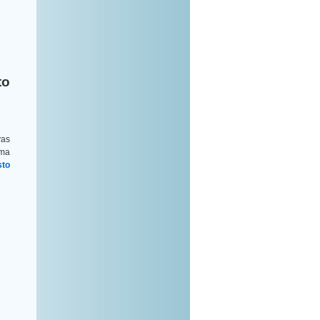
to
vas
ima
sto