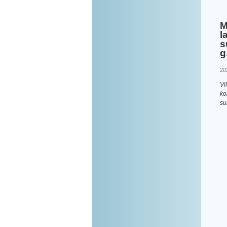
M
l
s
g
20
Vi
ko
su