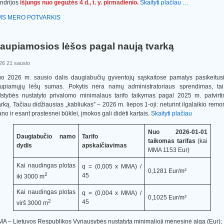
ndrijos
išjungs nuo gegužės 4 d., t. y. pirmadienio
.
Skaityti plačiau …
MS MERO POTVARKIS
aupiamosios lėšos pagal naują tvarką
26 21 sausio
o 2026 m. sausio dalis daugiabučių gyventojų sąskaitose pamatys pasikeitus
upiamųjų lėšų sumas. Pokytis nėra namų administratoriaus sprendimas, ta
lstybės nustatyto privalomo minimalaus tarifo taikymas pagal 2025 m. patvirti
arką. Tačiau didžiausias „kabliukas” – 2026 m. liepos 1-oji: neturint ilgalaikio remo
ano ir esant prastesnei būklei, įmokos gali didėti kartais.
Skaityti plačiau
Nuo 2026-01-01
Daugiabučio namo
Tarifo
taikomas tarifas
(kai
dydis
apskaičiavimas
MMA 1153 Eur)
Kai naudingas plotas
q = (0,005 x MMA) /
0,1281 Eur/m²
2
45
iki 3000 m
Kai naudingas plotas
q = (0,004 x MMA) /
0,1025 Eur/m²
2
45
virš 3000 m
A ‒ Lietuvos Respublikos Vyriausybės nustatyta minimalioji mėnesinė alga (Eur);