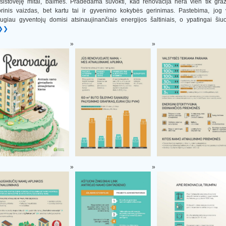
sistovėję mitai, baimės. Pradedama suvokti, kad renovacija nėra vien tik gra
orinis vaizdas, bet kartu tai ir gyvenimo kokybės gerinimas. Pastebima, jog 
ugiau gyventojų domisi atsinaujinančiais energijos šaltiniais, o ypatingai ši
❯❯