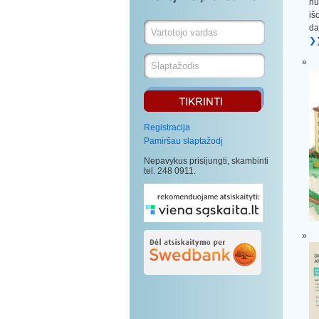
nu
iš
da
❯
Registracija
Pamiršau slaptažodį
Nepavykus prisijungti, skambinti
tel. 248 0911.