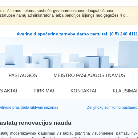
bia - šilumos tiekimą sostinės gyvenamuosiuose daugiabučiuose
statuose namų administratoriai arba bendrijos išjungs nuo gegužės 4 d.,
Avarinė dispečerinė tarnyba darbo metu tel. (0 5) 248 411
PASLAUGOS
MEISTRO PASLAUGOS Į NAMUS
S AKTAI
PIRKIMAI
KONTAKTAI
KLAUSIMAI
Vilniuje prasideda šildymo sezonas
Dėl įmokų surinkimo paslaugo
astatų renovacijos nauda
statų modernizavimo klausimas vis labiau įsitvirtina visuomenėje, pamažu nyk