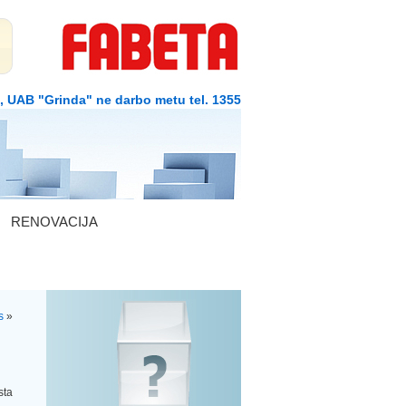
1, UAB "Grinda" ne darbo metu tel. 1355
RENOVACIJA
s
»
sta