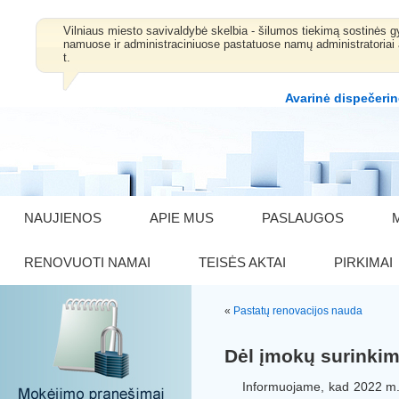
Vilniaus miesto savivaldybė skelbia - šilumos tiekimą sostinė
namuose ir administraciniuose pastatuose namų administratoriai 
t.
Avarinė dispečerin
NAUJIENOS
APIE MUS
PASLAUGOS
RENOVUOTI NAMAI
TEISĖS AKTAI
PIRKIMAI
«
Pastatų renovacijos nauda
Dėl įmokų surinki
Informuojame, kad 2022 m. g