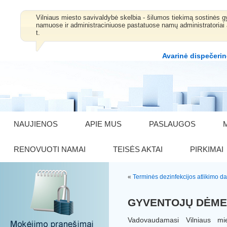
Vilniaus miesto savivaldybė skelbia - šilumos tiekimą sostinė
namuose ir administraciniuose pastatuose namų administratoriai 
t.
Avarinė dispečerin
NAUJIENOS
APIE MUS
PASLAUGOS
RENOVUOTI NAMAI
TEISĖS AKTAI
PIRKIMAI
«
Terminės dezinfekcijos atlikimo d
GYVENTOJŲ DĖMES
Vadovaudamasi Vilniaus mies