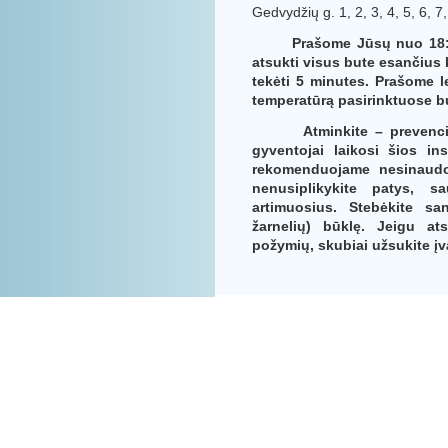
Gedvydžių g. 1, 2, 3, 4, 5, 6, 7,
Prašome Jūsų nuo 18:00 val
atsukti visus bute esančius 
tekėti 5 minutes. Prašome 
temperatūrą pasirinktuose 
Atminkite – prevencinė d
gyventojai laikosi šios in
rekomenduojame nesinaudot
nenusiplikykite patys, s
artimuosius. Stebėkite sa
žarnelių) būklę. Jeigu a
požymių, skubiai užsukite įv