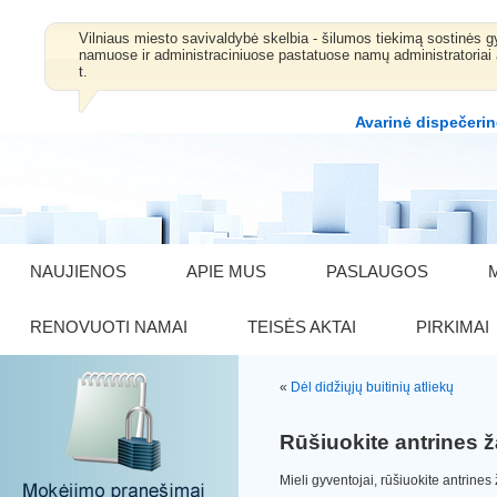
Vilniaus miesto savivaldybė skelbia - šilumos tiekimą sostinė
namuose ir administraciniuose pastatuose namų administratoriai 
t.
Avarinė dispečerin
NAUJIENOS
APIE MUS
PASLAUGOS
RENOVUOTI NAMAI
TEISĖS AKTAI
PIRKIMAI
«
Dėl didžiųjų buitinių atliekų
Rūšiuokite antrines ž
Mieli gyventojai, rūšiuokite antrines 