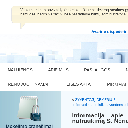
Vilniaus miesto savivaldybė skelbia - šilumos tiekimą sostinė
namuose ir administraciniuose pastatuose namų administratoriai 
t.
Avarinė dispečerin
NAUJIENOS
APIE MUS
PASLAUGOS
RENOVUOTI NAMAI
TEISĖS AKTAI
PIRKIMAI
«
GYVENTOJŲ DĖMESIUI !
Informacija apie laikiną vandens ti
Informacija apie
nutraukimą S. Nėrie