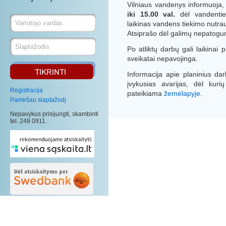
Vilniaus vandenys informuoja
iki 15.00 val.
dėl vandentie
laikinas vandens tiekimo nut
Atsiprašo dėl galimų nepatogumų
Po atliktų darbų gali laikinai
sveikatai nepavojinga.
Informacija apie planinius d
įvykusias avarijas, dėl kuri
Registracija
pateikiama
žemėlapyje
.
Pamiršau slaptažodį
Nepavykus prisijungti, skambinti
tel. 248 0911.