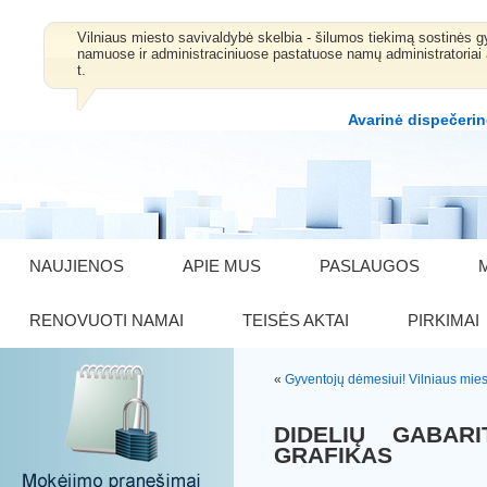
Vilniaus miesto savivaldybė skelbia - šilumos tiekimą sostinė
namuose ir administraciniuose pastatuose namų administratoriai 
t.
Avarinė dispečerin
NAUJIENOS
APIE MUS
PASLAUGOS
RENOVUOTI NAMAI
TEISĖS AKTAI
PIRKIMAI
«
Gyventojų dėmesiui!
Vilniaus mie
DIDELIŲ GABARI
GRAFIKAS