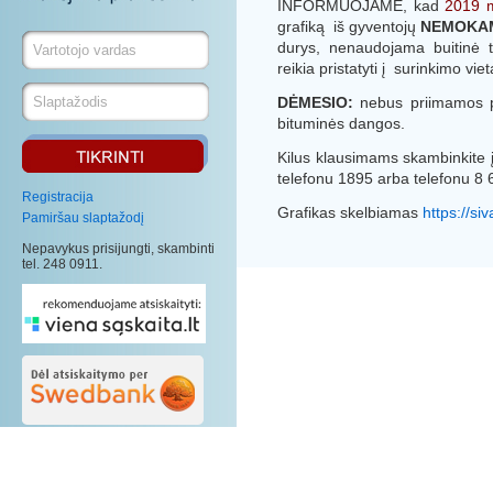
INFORMUOJAME, kad
2019 m
grafiką iš gyventojų
NEMOKA
durys, nenaudojama buitinė te
reikia pristatyti į surinkimo vi
DĖMESIO:
nebus priimamos pad
bituminės dangos.
Kilus klausimams skambinkite 
telefonu 1895 arba telefonu 8 
Registracija
Grafikas skelbiamas
https://si
Pamiršau slaptažodį
Nepavykus prisijungti, skambinti
tel. 248 0911.