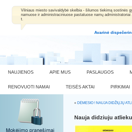
Vilniaus miesto savivaldybė skelbia - šilumos tiekimą sostinė
namuose ir administraciniuose pastatuose namų administratoriai 
t.
Avarinė dispečerin
NAUJIENOS
APIE MUS
PASLAUGOS
RENOVUOTI NAMAI
TEISĖS AKTAI
PIRKIMAI
«
DĖMESIO ! NAUJA DIDŽIŲJŲ ATL
Nauja didziuju atliek