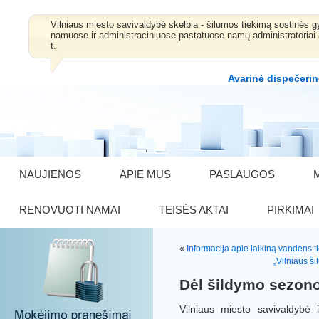
Vilniaus miesto savivaldybė skelbia - šilumos tiekimą sostinė
namuose ir administraciniuose pastatuose namų administratoriai 
t.
Avarinė dispečerin
NAUJIENOS
APIE MUS
PASLAUGOS
RENOVUOTI NAMAI
TEISĖS AKTAI
PIRKIMAI
«
Informacija apie laikiną vandens t
„Vilniaus š
Dėl šildymo sezon
Vilniaus miesto savivaldybė