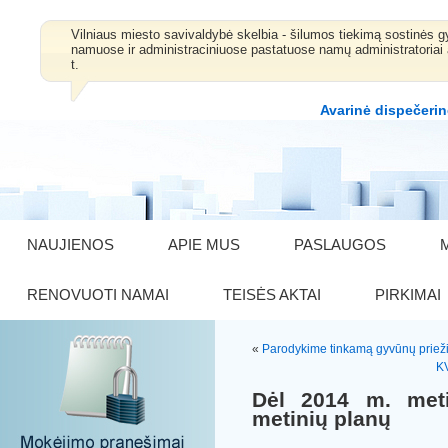
Vilniaus miesto savivaldybė skelbia - šilumos tiekimą sostinė
namuose ir administraciniuose pastatuose namų administratoriai 
t.
Avarinė dispečerin
NAUJIENOS
APIE MUS
PASLAUGOS
RENOVUOTI NAMAI
TEISĖS AKTAI
PIRKIMAI
«
Parodykime tinkamą gyvūnų prieži
K
Dėl 2014 m. meti
metinių planų