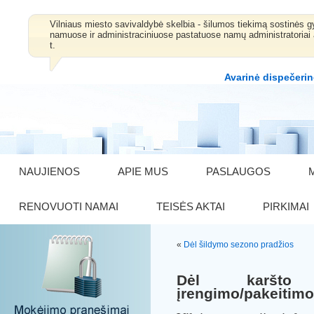
Vilniaus miesto savivaldybė skelbia - šilumos tiekimą sostinė
namuose ir administraciniuose pastatuose namų administratoriai 
t.
Avarinė dispečerin
NAUJIENOS
APIE MUS
PASLAUGOS
RENOVUOTI NAMAI
TEISĖS AKTAI
PIRKIMAI
«
Dėl šildymo sezono pradžios
Dėl karšto 
įrengimo/pakeitimo