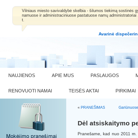
Vilniaus miesto savivaldybė skelbia - šilumos tiekimą sostinė
namuose ir administraciniuose pastatuose namų administratoriai 
t.
Avarinė dispečerin
NAUJIENOS
APIE MUS
PASLAUGOS
RENOVUOTI NAMAI
TEISĖS AKTAI
PIRKIMAI
«
PRANEŠIMAS
Gariūnuose
Dėl atsiskaitymo 
Pranešame, kad nuo 2011 m. r