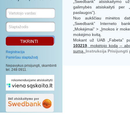
„Swedbank” atsiskaitymo u
galimybės atsiskaityti per 
paslaugos”).
Nuo aukščiau minėtos dato
„Swedbank” Interneto ban
„Mokėjimai” > „Įmokos ir mokes
mokėjimo kvitą.
Mokant už UAB „Fabeta” p
103219
, mokėtojo kodą – abo
sumą.
Instrukcija
Prisijungt
Registracija
Pamiršau slaptažodį
Nepavykus prisijungti, skambinti
tel. 248 0911.