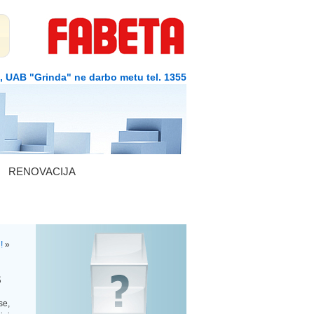
1, UAB "Grinda" ne darbo metu tel. 1355
RENOVACIJA
!
»
S
e,