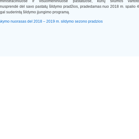
ministraciniuose ir visuomeniniuose pastatuose, kurių šilumos vartoto
nusprendė dėl savo pastatų šildymo pradžios, pradedamas nuo 2018 m. spalio 4
gal suderintą šildymo įjungimo programą.
akymo nuorasas del 2018 – 2019 m. sildymo sezono pradzios