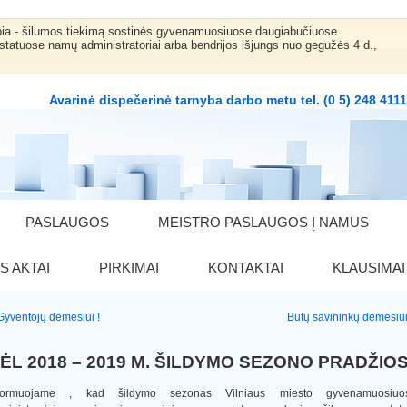
bia - šilumos tiekimą sostinės gyvenamuosiuose daugiabučiuose
statuose namų administratoriai arba bendrijos išjungs nuo gegužės 4 d.,
Avarinė dispečerinė tarnyba darbo metu tel. (0 5) 248 411
PASLAUGOS
MEISTRO PASLAUGOS Į NAMUS
S AKTAI
PIRKIMAI
KONTAKTAI
KLAUSIMAI
Gyventojų dėmesiui !
Butų savininkų dėmesiui
ĖL 2018 – 2019 M. ŠILDYMO SEZONO PRADŽIO
nformuojame , kad šildymo sezonas Vilniaus miesto gyvenamuosiuos