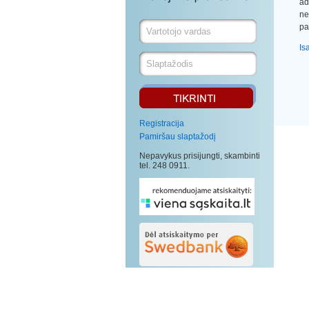
ad
ne
pa
Is
Registracija
Pamiršau slaptažodį
Nepavykus prisijungti, skambinti
tel. 248 0911.