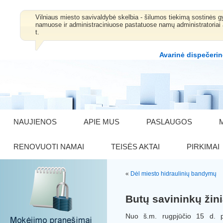
Vilniaus miesto savivaldybė skelbia - šilumos tiekimą sostinė
namuose ir administraciniuose pastatuose namų administratoriai 
t.
Avarinė dispečerin
NAUJIENOS
APIE MUS
PASLAUGOS
RENOVUOTI NAMAI
TEISĖS AKTAI
PIRKIMAI
«
Dėl miesto hidraulinių bandymų
Butų savininkų žini
Nuo š.m. rugpjūčio 15 d. pa