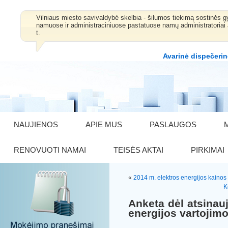
Vilniaus miesto savivaldybė skelbia - šilumos tiekimą sostinė
namuose ir administraciniuose pastatuose namų administratoriai 
t.
Avarinė dispečerin
NAUJIENOS
APIE MUS
PASLAUGOS
RENOVUOTI NAMAI
TEISĖS AKTAI
PIRKIMAI
«
2014 m. elektros energijos kainos
K
Anketa dėl atsinauj
energijos vartojim