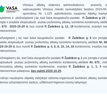
Vilniaus atliekų sistemos administratorius
praneša, k
vadovaujantis Vilniaus miesto savivaldybės tarybos 2019-09
sprendimu Nr. 1-225 patvirtintomis naujomis Atliekų tvark
isyklėmis ir atsižvelgdami į tai, kad šalia daugiabučio pastato
P. Žadeikos g. 24
engta ir pradėta eksploatuoti pusiau požeminių atliekų surinkimo konteinerių aikšt
. 670
,
2020-10-29 d.
bus nuimti
P. Žadeikos g. 12, 16
konteineriai, esantys n
nteinerinėse.
sižvelgdami į tai, kad šalia daugiabučio pastato
P. Žadeikos g. 6
yra įrengta
adėta eksploatuoti pusiau požeminių atliekų surinkimo konteinerių aikštelė
Nr. 6
20-10-29 d.
bus nuimti
P. Žadeikos g. 4, 6, 8, 10, 14, 18
konteineriai, esantys n
nteinerinėse.
sižvelgdami į tai, kad šalia daugiabučio pastato
P. Žadeikos g. 1
yra įrengta ir prad
sploatuoti pusiau požeminių atliekų surinkimo konteinerių aikštelė
Nr. 675 ,
miš
munalinių atliekų surinkimo konteineriai, esantys
P. Žadeikos g. 1, 3, 5
na
nteinerinėse patalpose,
bus nuimti 2020-10-29
.
ndrojo naudojimo objektų valdytojui siūloma organizuoti šachtinės atliekų surink
stemos užsandarinimo darbus, užtikrinant higienos normų laikymąsi.