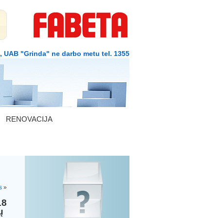
1, UAB "Grinda" ne darbo metu tel. 1355
RENOVACIJA
s
»
18
ų