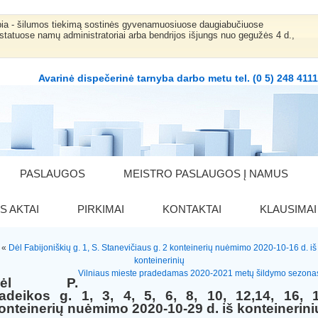
bia - šilumos tiekimą sostinės gyvenamuosiuose daugiabučiuose
statuose namų administratoriai arba bendrijos išjungs nuo gegužės 4 d.,
Avarinė dispečerinė tarnyba darbo metu tel. (0 5) 248 411
PASLAUGOS
MEISTRO PASLAUGOS Į NAMUS
S AKTAI
PIRKIMAI
KONTAKTAI
KLAUSIMAI
«
Dėl Fabijoniškių g. 1, S. Stanevičiaus g. 2 konteinerių nuėmimo 2020-10-16 d. iš
konteinerinių
Vilniaus mieste pradedamas 2020-2021 metų šildymo sezona
Dėl P.
adeikos g. 1, 3, 4, 5, 6, 8, 10, 12,14, 16, 
onteinerių nuėmimo 2020-10-29 d. iš konteinerini