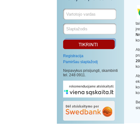
ta
įr
Nr
ko
At
pr
Registracija
20
Pamiršau slaptažodį
ko
Nepavykus prisijungti, skambinti
tel. 248 0911.
At
ek
ko
ko
Be
si