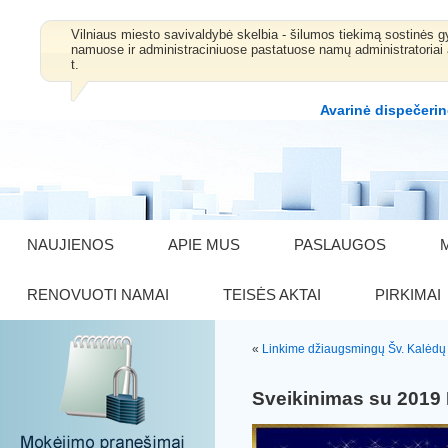
Vilniaus miesto savivaldybė skelbia - šilumos tiekimą sostinė
namuose ir administraciniuose pastatuose namų administratoriai 
t.
Avarinė dispečerin
NAUJIENOS
APIE MUS
PASLAUGOS
RENOVUOTI NAMAI
TEISĖS AKTAI
PIRKIMAI
«
Linkime džiaugsmingų Šv. Kalėdų b
Sveikinimas su 2019 