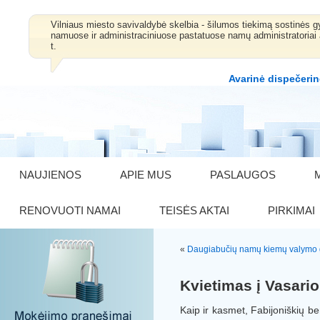
Vilniaus miesto savivaldybė skelbia - šilumos tiekimą sostinė
namuose ir administraciniuose pastatuose namų administratoriai 
t.
Avarinė dispečerin
NAUJIENOS
APIE MUS
PASLAUGOS
RENOVUOTI NAMAI
TEISĖS AKTAI
PIRKIMAI
«
Daugiabučių namų kiemų valymo g
Kvietimas į Vasari
Kaip ir kasmet, Fabijoniškių b