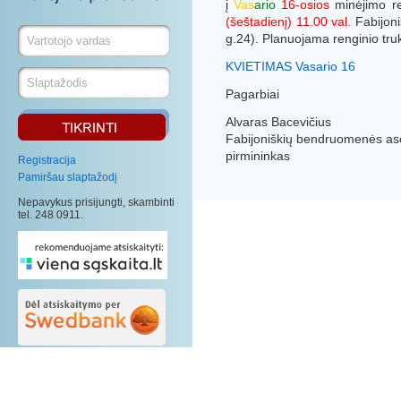
į
Vas
ario
16-osios
minėjimo re
(šeštadienį) 11.00 val.
Fabijoni
g.24). Planuojama renginio truk
KVIETIMAS Vasario 16
Pagarbiai
Alvaras Bacevičius
Fabijoniškių bendruomenės aso
pirmininkas
Registracija
Pamiršau slaptažodį
Nepavykus prisijungti, skambinti
tel. 248 0911.