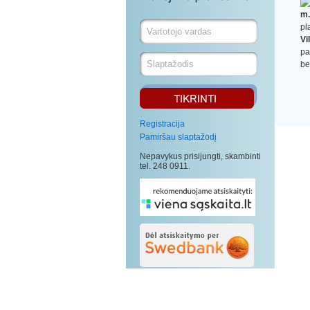
m.
pl
Vi
pa
be
Registracija
Pamiršau slaptažodį
Nepavykus prisijungti, skambinti
tel. 248 0911.