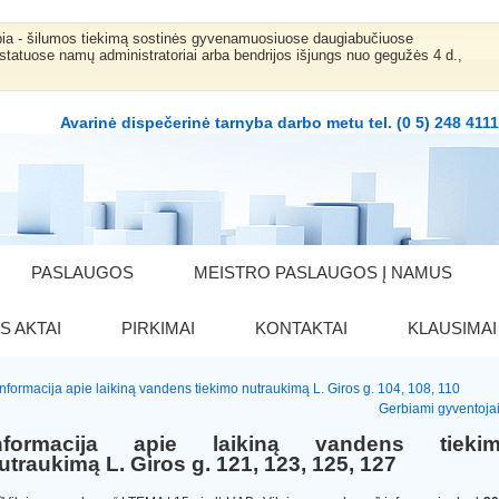
bia - šilumos tiekimą sostinės gyvenamuosiuose daugiabučiuose
statuose namų administratoriai arba bendrijos išjungs nuo gegužės 4 d.,
Avarinė dispečerinė tarnyba darbo metu tel. (0 5) 248 411
PASLAUGOS
MEISTRO PASLAUGOS Į NAMUS
S AKTAI
PIRKIMAI
KONTAKTAI
KLAUSIMAI
Informacija apie laikiną vandens tiekimo nutraukimą L. Giros g. 104, 108, 110
Gerbiami gyventojai
nformacija apie laikiną vandens tieki
utraukimą L. Giros g. 121, 123, 125, 127