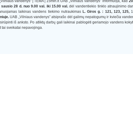
UAB „Vilniaus vandenys” informuoja, kad
20
 sausio 28 d. nuo 9.00 val. iki 15.00 val.
dėl vandentiekio tinklo atnaujinimo da
anuojamas laikinas vandens tiekimo nutraukimas
L. Giros g. : 121, 123, 125,
lniuje.
UAB „Vilniaus vandenys” atsiprašo dėl galimų nepatogumų ir kviečia vande
sirūpinti iš anksto. Po atliktų darbų gali laikinai pablogėti geriamojo vandens koky
t tai sveikatai nepavojinga.