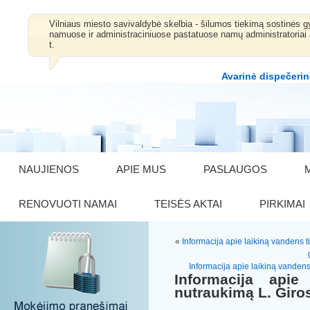
Vilniaus miesto savivaldybė skelbia - šilumos tiekimą sostinė
namuose ir administraciniuose pastatuose namų administratoriai 
t.
Avarinė dispečerin
NAUJIENOS
APIE MUS
PASLAUGOS
RENOVUOTI NAMAI
TEISĖS AKTAI
PIRKIMAI
«
Informacija apie laikiną vandens t
Informacija apie laikiną vandens
Informacija apie
nutraukimą L. Giros