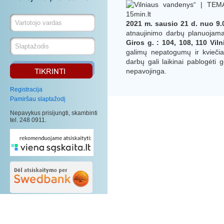
2021 m. sausio 21 d. nuo 9.0
atnaujinimo darbų planuojam
Giros g. : 104, 108, 110
Viln
galimų nepatogumų ir kviečia 
darbų gali laikinai pablogėti 
nepavojinga.
Registracija
Pamiršau slaptažodį
Nepavykus prisijungti, skambinti
tel. 248 0911.