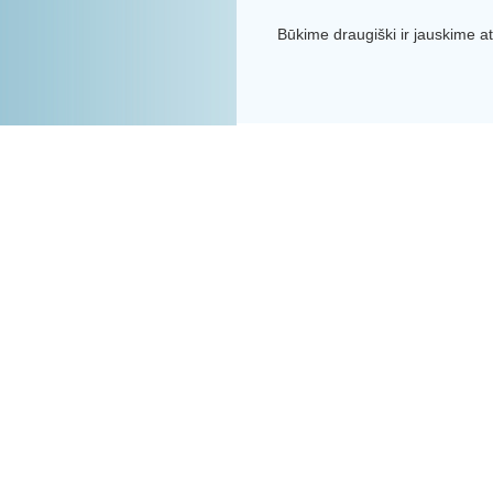
Būkime draugiški ir jauskime 
Viešosios tv