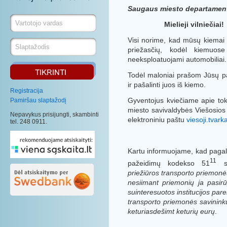
Saugaus miesto departame
Mielieji vilniečiai!
Visi norime, kad mūsų kiemai b
priežasčių, kodėl kiemuose
neeksploatuojami automobiliai.
Todėl maloniai prašom Jūsų pa
ir pašalinti juos iš kiemo.
Registracija
Gyventojus kviečiame apie toki
Pamiršau slaptažodį
miesto savivaldybės Viešosios 
Nepavykus prisijungti, skambinti
elektroniniu paštu
viesoji.tvark
tel. 248 0911.
Kartu informuojame, kad pagal 
11
pažeidimų kodekso 51
st
priežiūros transporto priemon
nesiimant priemonių ja pasirūp
suinteresuotos institucijos pa
transporto priemonės savininku
keturiasdešimt keturių eurų
.