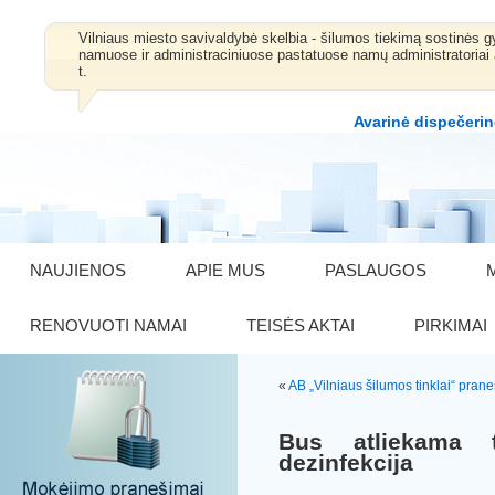
Vilniaus miesto savivaldybė skelbia - šilumos tiekimą sostinė
namuose ir administraciniuose pastatuose namų administratoriai 
t.
Avarinė dispečerin
NAUJIENOS
APIE MUS
PASLAUGOS
RENOVUOTI NAMAI
TEISĖS AKTAI
PIRKIMAI
«
AB „Vilniaus šilumos tinklai“ pra
Bus atliekama 
dezinfekcija