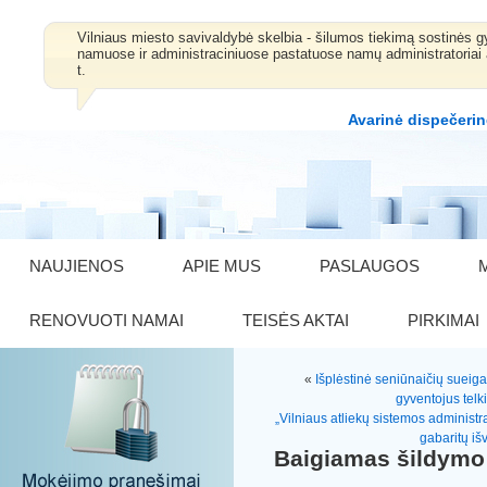
Vilniaus miesto savivaldybė skelbia - šilumos tiekimą sostinė
namuose ir administraciniuose pastatuose namų administratoriai 
t.
Avarinė dispečerin
NAUJIENOS
APIE MUS
PASLAUGOS
RENOVUOTI NAMAI
TEISĖS AKTAI
PIRKIMAI
«
Išplėstinė seniūnaičių sueiga
gyventojus telk
„Vilniaus atliekų sistemos administ
gabaritų i
Baigiamas šildymo