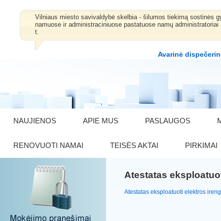
Vilniaus miesto savivaldybė skelbia - šilumos tiekimą sostinė
namuose ir administraciniuose pastatuose namų administratoriai 
t.
Avarinė dispečerin
NAUJIENOS
APIE MUS
PASLAUGOS
RENOVUOTI NAMAI
TEISĖS AKTAI
PIRKIMAI
Atestatas eksploatuot
Atestatas eksploatuoti elektros ireng